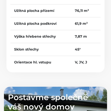
Užitná plocha přízemí
76,11 m²
Užitná plocha podkroví
61,9 m²
Výška hřebene střechy
7,87 m
Sklon střechy
45°
Orientace hl. vstupu
V, JV, J
Postavme společně
váš nový domov