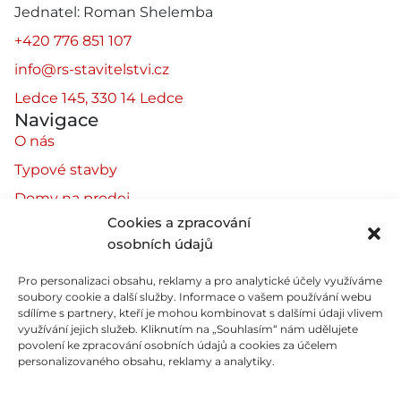
Jednatel: Roman Shelemba
+420 776 851 107
info@rs-stavitelstvi.cz
Ledce 145, 330 14 Ledce
Navigace
O nás
Typové stavby
Domy na prodej
Cookies a zpracování
Reference
osobních údajů
Partneři
Pro personalizaci obsahu, reklamy a pro analytické účely využíváme
Kontakt
soubory cookie a další služby. Informace o vašem používání webu
Spolupracujeme
sdílíme s partnery, kteří je mohou kombinovat s dalšími údaji vlivem
využívání jejich služeb. Kliknutím na „Souhlasím“ nám udělujete
povolení ke zpracování osobních údajů a cookies za účelem
personalizovaného obsahu, reklamy a analytiky.