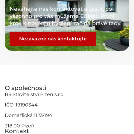
Neváhejte nás kontaktovat a zjistit, co
všechno pro vás můžeme udělat. První
krok k novému bydlení začíná právě tady.
Nezávazně nás kontaktujte
O společnosti
RS Stavitelství Plzeň s.r.o.
IČO: 19190344
Domažlická 1123/194
318 00 Plzeň
Kontakt